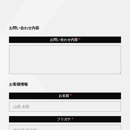
こ
の
こ
フ
の
こ
ィ
お問い合わせ内容
フ
の
ー
ィ
フ
ル
お問い合わせ内容
*
ー
ィ
ド
ル
ー
は
ド
ル
空
は
ド
の
空
は
ま
の
空
ま
ま
の
に
ま
ま
お客様情報
し
に
ま
て
し
に
お名前
*
く
て
し
だ
く
て
さ
だ
く
い
さ
フリガナ
*
だ
。
い
さ