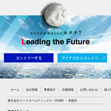
エントリーする
マイナビからエントリーする
ホーム
会社情報
事業紹介
店舗情報
お問い合わせ
個人
株式会社リードホールディングス - HOME
本圀寺